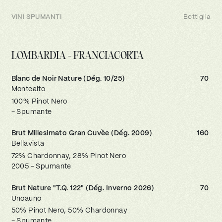
VINI SPUMANTI
Bottiglia
LOMBARDIA - FRANCIACORTA
Blanc de Noir Nature (Dég. 10/25)
70
Montealto
100% Pinot Nero
- Spumante
Brut Millesimato Gran Cuvèe (Dég. 2009)
160
Bellavista
72% Chardonnay, 28% Pinot Nero
2005 - Spumante
Brut Nature "T.Q. 122" (Dég. Inverno 2026)
70
Unoauno
50% Pinot Nero, 50% Chardonnay
- Spumante