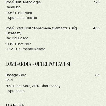
Rosé Brut Anthologie
120
Camilucci
100% Pinot Nero
- Spumante Rosato
Rosé Extra Brut “Annamaria Clementi” (Dég.
450
Estate 21)
Ca’ Del Bosco
100% Pinot Noir
2012 - Spumante Rosato
LOMBARDIA - OLTREPO' PAVESE
Dosage Zero
85
Solci
70% Pinot Nero, 30% Chardonnay
- Spumante