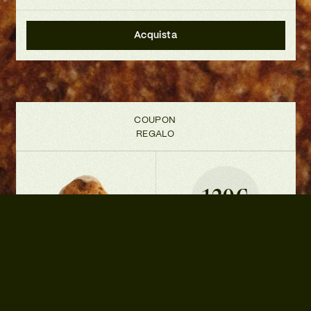
Acquista
COUPON
REGALO
120€
I SUCCESSI